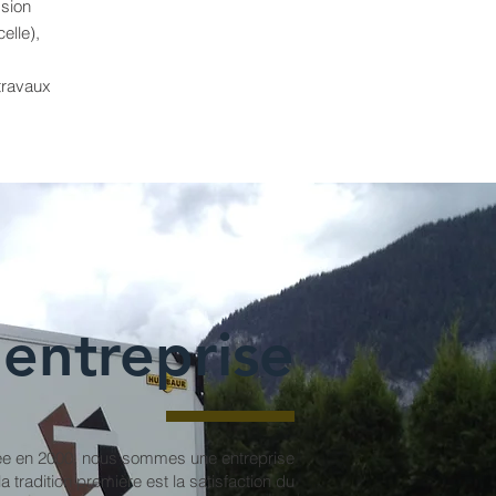
sion
celle),
travaux
'entreprise
e en 2000, nous sommes une entreprise
la tradition première est la satisfaction du