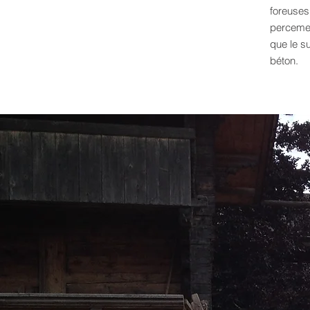
foreuses
perceme
que le s
béton.