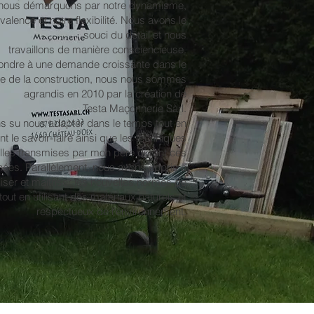
s nous démarquons par notre dynamisme,
valence et notre flexibilité. Nous avons le
souci du détail et nous
travaillons de manière consciencieuse.
épondre à une demande croissante dans le
e de la construction, nous nous sommes
agrandis en 2010 par la création de
Testa Maçonnerie Sàrl.
 su nous adapter dans le temps tout en
t le savoir-faire ainsi que les techniques
elles transmises par mon père durant ces
nées. Parallèlement, nous avons appris à
iliser et maîtriser les nouvelles normes de
tout en utilisant des matériaux naturels et
respectueux de l’environnement.