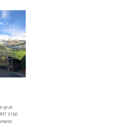
e grue
MRT 2150
ortants