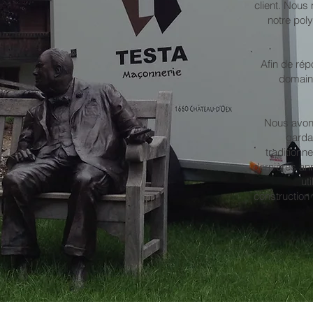
client. Nou
notre poly
​Afin de r
domain
Nous avons
gardan
traditionn
dernières an
ut
construction 