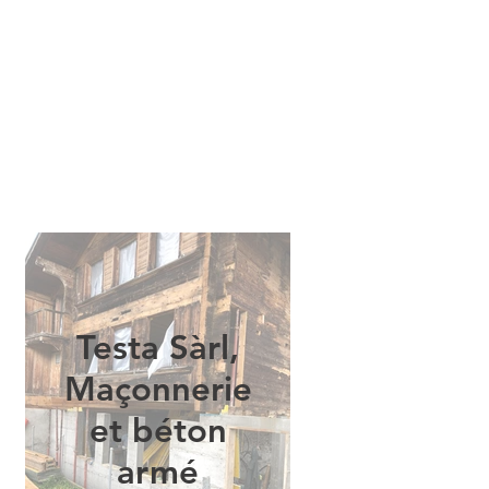
Testa Sàrl,
Maçonnerie
et béton
armé