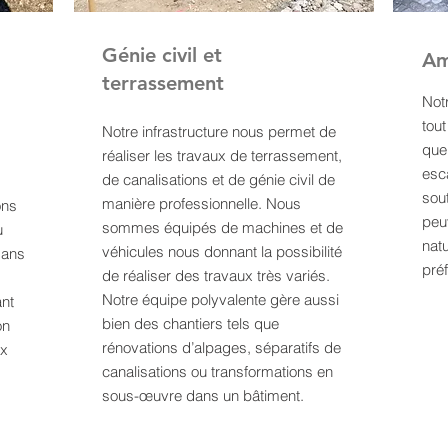
Génie civil et
Am
terrassement
Notr
tou
Notre infrastructure nous permet de
que
réaliser les travaux de terrassement,
esc
de canalisations et de génie civil de
sou
manière professionnelle. Nous
ons
peu
sommes équipés de machines et de
u
natu
véhicules nous donnant la possibilité
dans
pré
de réaliser des travaux très variés.
Notre équipe polyvalente gère aussi
ant
bien des chantiers tels que
on
rénovations d’alpages, séparatifs de
ux
canalisations ou transformations en
sous-œuvre dans un bâtiment.