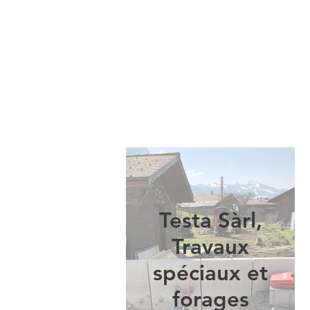
Testa Sàrl,
Travaux
spéciaux et
forages