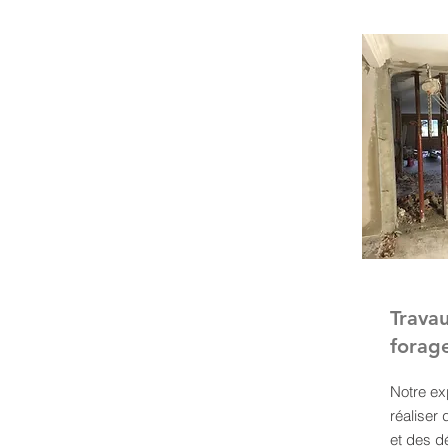
Travau
forag
Notre ex
réaliser
et des d